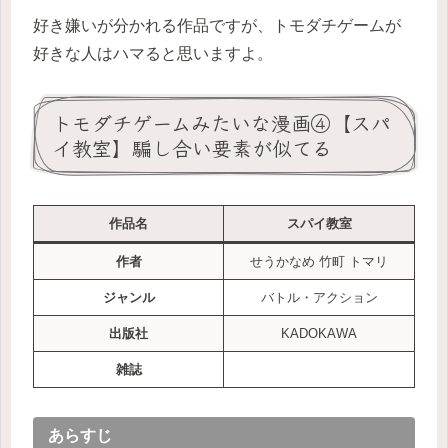
好き嫌いが分かれる作品ですが、トモダチゲームが
好きな人はハマると思いますよ。
トモダチゲームみたいな漫画④【スパ
イ教室】騙し合い要素が似てる
作品名
スパイ教室
作者
せうかなめ 竹町 トマリ
ジャンル
バトル・アクション
出版社
KADOKAWA
雑誌
あらすじ