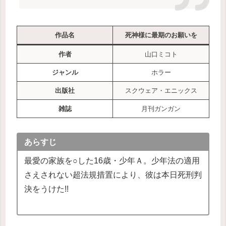
作品名
死神様に最期のお願いを
作者
山口ミコト
ジャンル
ホラー
出版社
スクウェア・エニックス
雑誌
月刊ガンガン
あらすじ
最愛の家族を○した16歳・少年Ａ。少年法の適用
さえされない超法規措置により、彼は本日死刑判
決をうけた!!