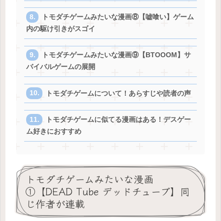
トモダチゲームみたいな漫画⑧【嘘喰い】ゲーム
内の駆け引きがスゴイ
トモダチゲームみたいな漫画⑨【BTOOOM】サ
バイバルゲームの展開
トモダチゲームについて！あらすじや読者の声
トモダチゲームに似てる漫画はある！デスゲー
ム好きにおすすめ
トモダチゲームみたいな漫画
①【DEAD Tube デッドチューブ】同
じ作者が連載