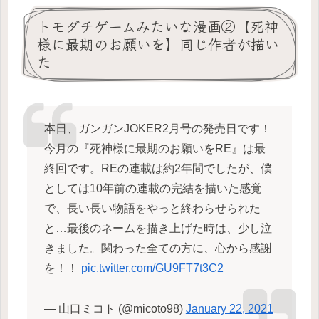
トモダチゲームみたいな漫画②【死神
様に最期のお願いを】同じ作者が描い
た
本日、ガンガンJOKER2月号の発売日です！
今月の『死神様に最期のお願いをRE』は最
終回です。REの連載は約2年間でしたが、僕
としては10年前の連載の完結を描いた感覚
で、長い長い物語をやっと終わらせられた
と…最後のネームを描き上げた時は、少し泣
きました。関わった全ての方に、心から感謝
を！！
pic.twitter.com/GU9FT7t3C2
— 山口ミコト (@micoto98)
January 22, 2021