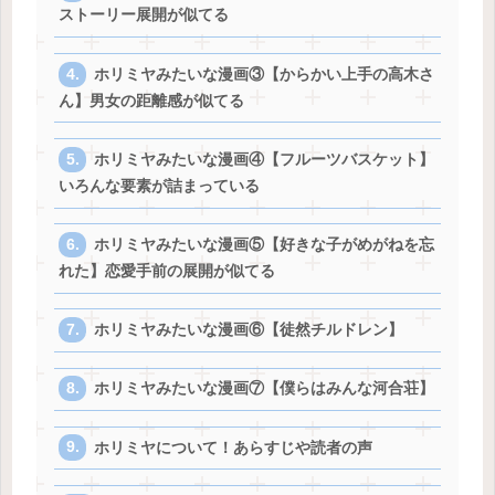
ストーリー展開が似てる
ホリミヤみたいな漫画③【からかい上手の高木さ
ん】男女の距離感が似てる
ホリミヤみたいな漫画④【フルーツバスケット】
いろんな要素が詰まっている
ホリミヤみたいな漫画⑤【好きな子がめがねを忘
れた】恋愛手前の展開が似てる
ホリミヤみたいな漫画⑥【徒然チルドレン】
ホリミヤみたいな漫画⑦【僕らはみんな河合荘】
ホリミヤについて！あらすじや読者の声