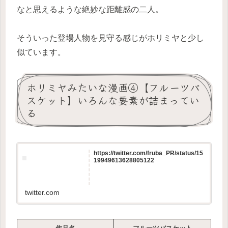
なと思えるような絶妙な距離感の二人。
そういった登場人物を見守る感じがホリミヤと少し
似ています。
ホリミヤみたいな漫画④【フルーツバ
スケット】いろんな要素が詰まってい
る
https://twitter.com/fruba_PR/status/15
19949613628805122
twitter.com