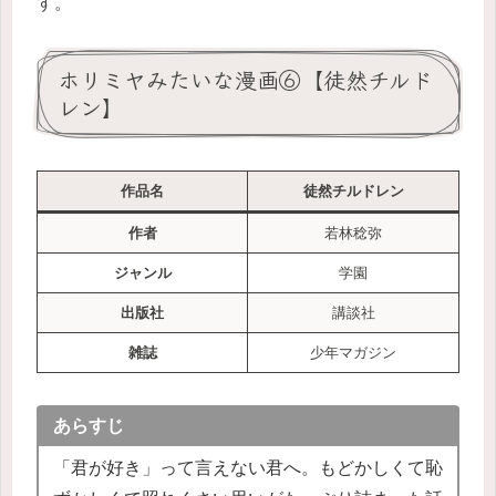
す。
ホリミヤみたいな漫画⑥【徒然チルド
レン】
作品名
徒然チルドレン
作者
若林稔弥
ジャンル
学園
出版社
講談社
雑誌
少年マガジン
あらすじ
「君が好き」って言えない君へ。もどかしくて恥