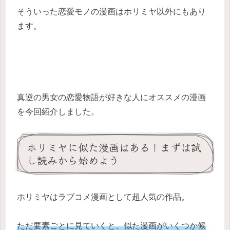
そういった恋愛モノの漫画はホリミヤ以外にもあり
ます。
真逆の男女の恋愛物語が好きな人にオススメの漫画
を今回紹介しました。
ホリミヤに似た漫画はある！まずは試
し読みから始めよう
ホリミヤはラブコメ漫画として超人気の作品。
ただ要素ごとに見ていくと、似た漫画がいくつか候