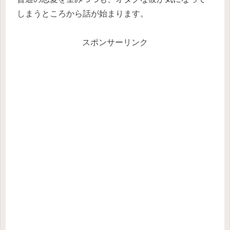
しまうところから話が始まります。
スポンサーリンク