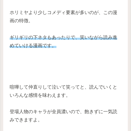
ホリミヤより少しコメディ要素が多いのが、この漫
画の特徴。
ギリギリの下ネタもあったりで、笑いながら読み進
めていける漫画です。
喧嘩して仲直りして泣いて笑ってと、読んでいくと
いろんな感情を味わえます。
登場人物のキャラが全員濃いので、飽きずに一気読
みできますよ。