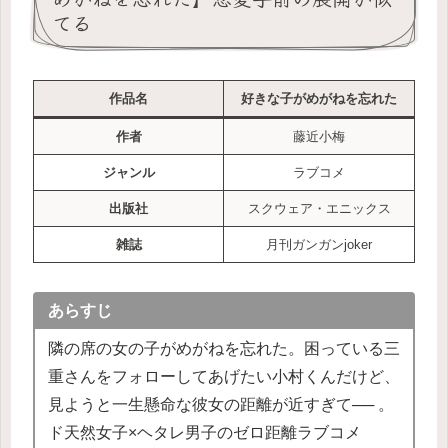
てる
作品名
好きな子がめがねを忘れた
作者
藤近小梅
ジャンル
ラブコメ
出版社
スクウェア・エニックス
雑誌
月刊ガンガンjoker
あらすじ
隣の席の女の子がめがねを忘れた。困っている三
重さんをフォローしてあげたい小村くんだけど、
見ようと一生懸命な彼女の距離が近すぎて── 。
ド天然女子×ヘタレ男子のゼロ距離ラブコメ