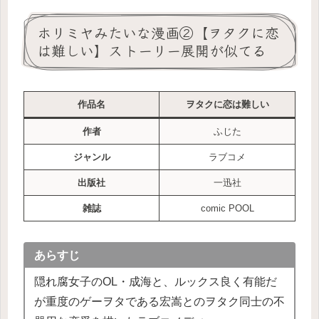
ホリミヤみたいな漫画②【ヲタクに恋
は難しい】ストーリー展開が似てる
作品名
ヲタクに恋は難しい
作者
ふじた
ジャンル
ラブコメ
出版社
一迅社
雑誌
comic POOL
あらすじ
隠れ腐女子のOL・成海と、ルックス良く有能だ
が重度のゲーヲタである宏嵩とのヲタク同士の不