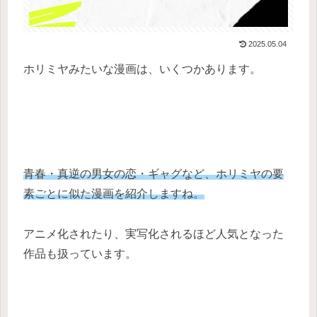
2025.05.04
ホリミヤみたいな漫画は、いくつかあります。
青春・真逆の男女の恋・ギャグなど、ホリミヤの要
素ごとに似た漫画を紹介しますね。
アニメ化されたり、実写化されるほど人気となった
作品も扱っています。