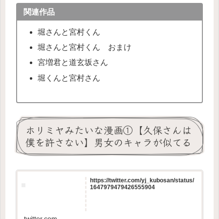
関連作品
堀さんと宮村くん
堀さんと宮村くん おまけ
宮増君と道玄坂さん
堀くんと宮村さん
ホリミヤみたいな漫画①【久保さんは
僕を許さない】男女のキャラが似てる
https://twitter.com/yj_kubosan/status/
1647979479426555904
twitter.com