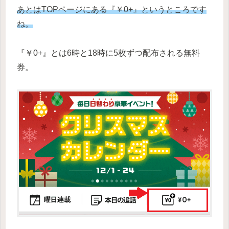
あとはTOPページにある『￥0+』というところです
ね。
『￥0+』とは6時と18時に5枚ずつ配布される無料
券。