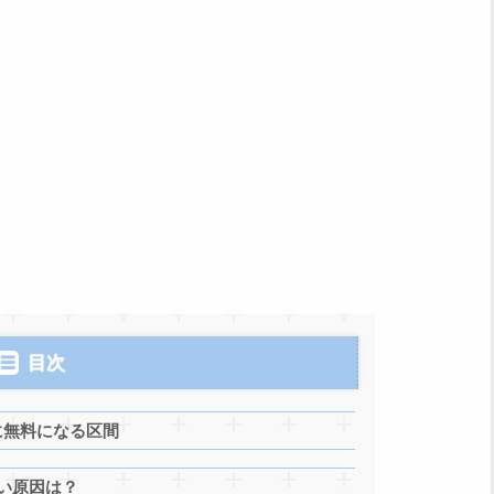
目次
に無料になる区間
い原因は？